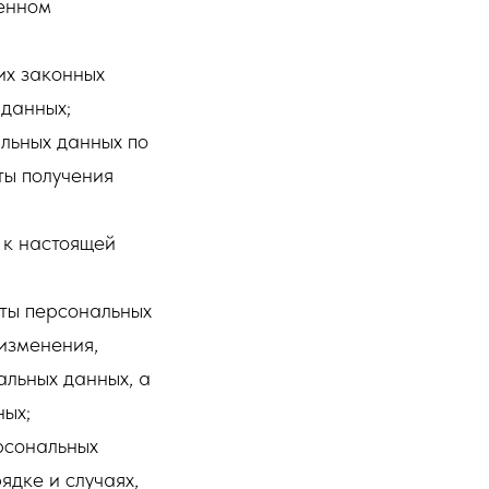
ленном
их законных
 данных;
льных данных по
ты получения
 к настоящей
ты персональных
 изменения,
альных данных, а
ных;
рсональных
ядке и случаях,