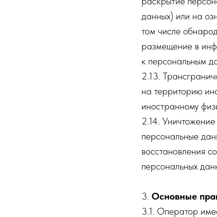
раскрытие персон
данных) или на оз
том числе обнаро
размещение в инф
к персональным д
2.13. Трансграни
на территорию ино
иностранному физ
2.14. Уничтожение
персональные дан
восстановления с
персональных дан
3.
Основные пра
3.1. Оператор име