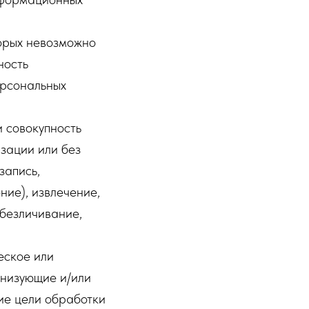
торых невозможно
ность
ерсональных
 совокупность
зации или без
запись,
ние), извлечение,
обезличивание,
еское или
анизующие и/или
ие цели обработки