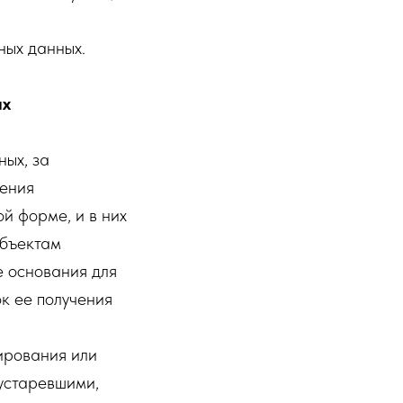
ных данных.
ых
ых, за
дения
й форме, и в них
убъектам
е основания для
к ее получения
ирования или
 устаревшими,