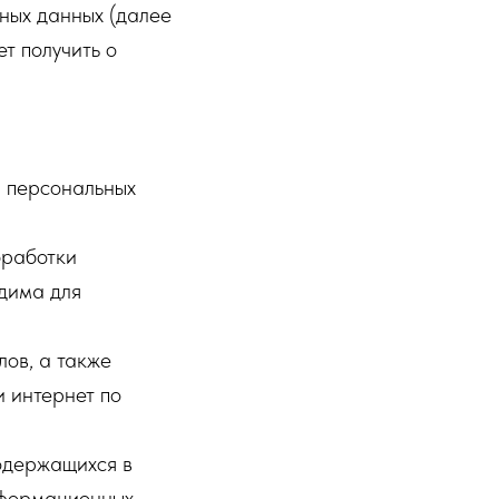
ных данных (далее
т получить о
а персональных
бработки
дима для
ов, а также
и интернет по
одержащихся в
нформационных