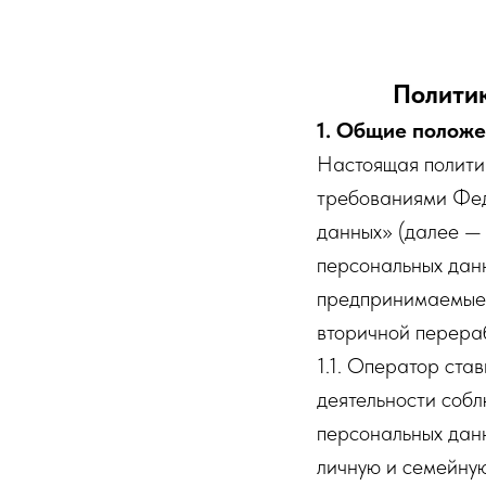
Полити
1. Общие полож
Настоящая политик
требованиями Фед
данных» (далее — 
персональных дан
предпринимаемые 
вторичной перера
1.1. Оператор ста
деятельности собл
персональных данн
личную и семейную