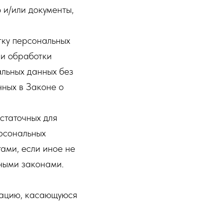
 и/или документы,
тку персональных
ии обработки
льных данных без
нных в Законе о
статочных для
рсональных
ами, если иное не
ными законами.
мацию, касающуюся