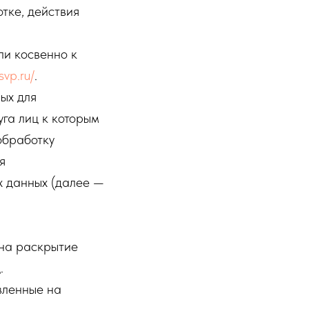
тке, действия
ли косвенно к
svp.ru/
.
ых для
га лиц к которым
обработку
я
х данных (далее —
 на раскрытие
.
вленные на