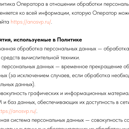
олитика Оператора в отношении обработки персональ
еняется ко всей информации, которую Оператор може
сайта
https://anosvp.ru/
.
ятия, используемые в Политике
ованная обработка персональных данных — обработк
средств вычислительной техники.
е персональных данных — временное прекращение о
ых (за исключением случаев, если обработка необхо
льных данных).
овокупность графических и информационных материал
и баз данных, обеспечивающих их доступность в сет
ttps://anosvp.ru/
.
ная система персональных данных — совокупность с
сональных данных и обеспечивающих их обработку и