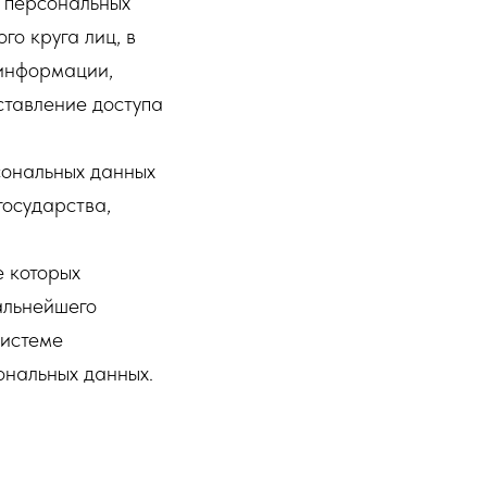
 персональных
о круга лиц, в
 информации,
тавление доступа
сональных данных
государства,
е которых
альнейшего
системе
ональных данных.